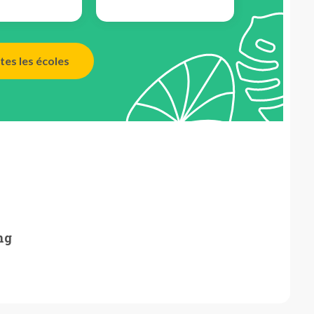
tes les écoles
ng