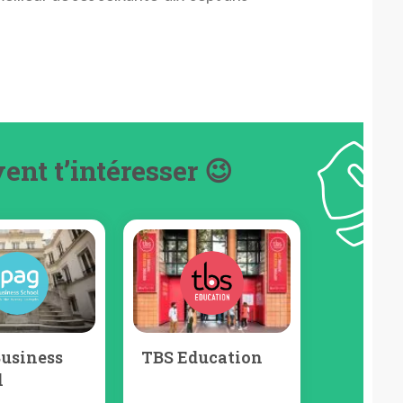
ent t’intéresser 😉
Business
TBS Education
l