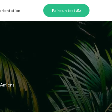
orientation
Faire un test ✍️
 Amiens