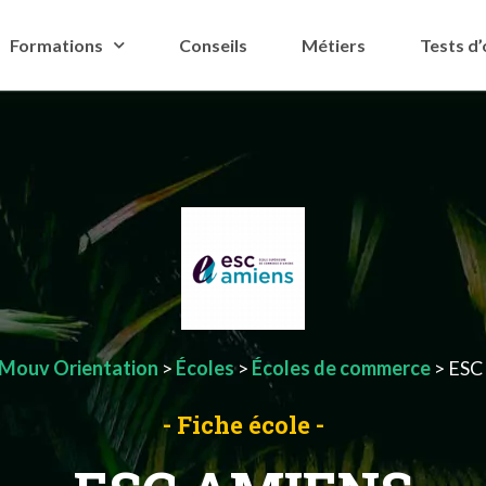
Formations
Conseils
Métiers
Tests d’
Mouv Orientation
>
Écoles
>
Écoles de commerce
>
ESC
- Fiche école -