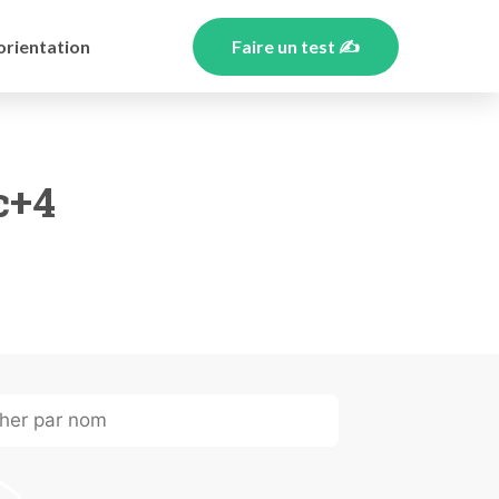
orientation
Faire un test ✍️
c+4