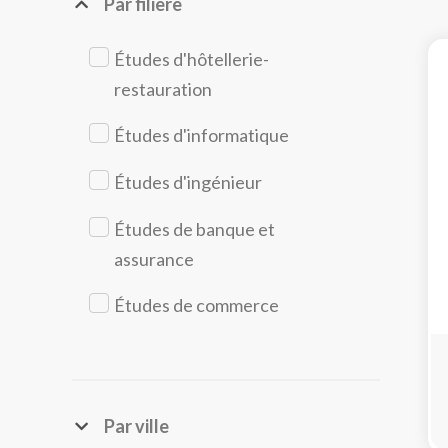
Par filière
Études d'hôtellerie-
restauration
Études d'informatique
Études d'ingénieur
Études de banque et
assurance
Études de commerce
Études de communication
Études de design
Par ville
Études de droit