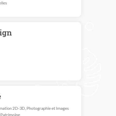
elles
sign
é
nimation 2D-3D, Photographie et Images
 Patrimoine