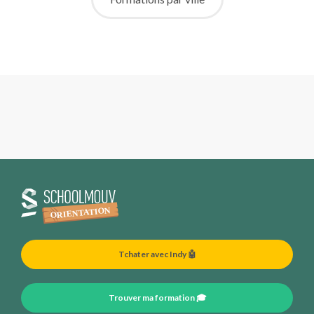
Tchater avec Indy 🤖
Trouver ma formation 🎓