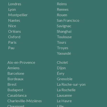
Londres
Reims
Lyon
Rennes
Montpellier
Rouen
Nantes
San Francisco
Nice
Savignac
Orléans
Shanghai
Oxford
Toulouse
Paris
Tours
Pau
Troyes
Yaoundé
Aix-en-Provence
Cholet
Amiens
Dijon
Barcelone
Évry
Bordeaux
Grenoble
Brest
La Roche-sur-yon
Budapest
La Rochelle
Casablanca
Lausanne
Charleville-Mézières
Le Havre
Chaumont
Lille