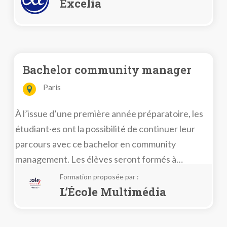
l’ULCO.
Excelia
Bachelor community manager
Paris
À l’issue d’une première année préparatoire, les
étudiant·es ont la possibilité de continuer leur
parcours avec ce bachelor en community
management. Les élèves seront formés à
promouvoir l’image de marque d’une entreprise
Formation proposée par :
et à piloter sa communication interne et externe
L’École Multimédia