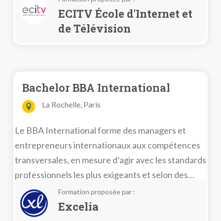
développement web, les outils de référencement,
ECITV École d'Internet et
le déploiement d’une stratégie marketing digital…
de Télévision
Bachelor BBA International
La Rochelle, Paris
Le BBA International forme des managers et
entrepreneurs internationaux aux compétences
transversales, en mesure d’agir avec les standards
professionnels les plus exigeants et selon des
logiques de management responsable et de
Formation proposée par :
développement durable.
Excelia