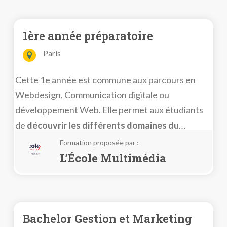
d’autres encore ! 😏
1ère année préparatoire
Paris
Cette 1e année est commune aux parcours en
Webdesign, Communication digitale ou
développement Web. Elle permet aux étudiants
de
découvrir les différents domaines du
numérique
qui dévoileront au fil de l’année la
Formation proposée par :
filière avec laquelle ils ont le plus d’affinité et en
L’École Multimédia
faire leur spécialisation.
Bachelor Gestion et Marketing