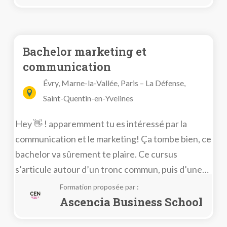
Bachelor marketing et
communication
Évry, Marne-la-Vallée, Paris – La Défense,
Saint-Quentin-en-Yvelines
Hey 👋 ! apparemment tu es intéressé par la
communication et le marketing! Ça tombe bien, ce
bachelor va sûrement te plaire. Ce cursus
s’articule autour d’un tronc commun, puis d’une
ème
spé en 3
année. Au programme : innovation,
Formation proposée par :
humanités, communication média, activité
Ascencia Business School
commerciale, le portefeuille client et bien