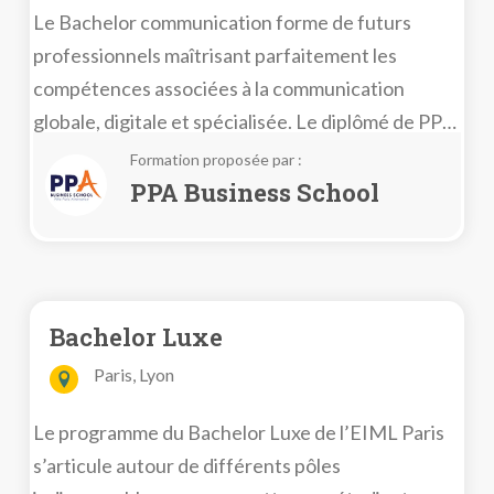
Le Bachelor communication forme de futurs
professionnels maîtrisant parfaitement les
compétences associées à la communication
globale, digitale et spécialisée. Le diplômé de PPA
sera capable de proposer à toute organisation,
Formation proposée par :
une stratégie de communication cohérente,
PPA Business School
innovante et adaptée à ses aspirations.
Bachelor Luxe
Paris, Lyon
Le programme du Bachelor Luxe de l’EIML Paris
s’articule autour de différents pôles