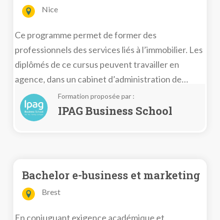
Nice
Ce programme permet de former des
professionnels des services liés à l’immobilier. Les
diplômés de ce cursus peuvent travailler en
agence, dans un cabinet d’administration de
biens, un organisme HLM ou une société de
Formation proposée par :
promotion-construction.
IPAG Business School
Bachelor e-business et marketing
Brest
En conjuguant exigence académique et