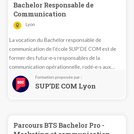
Bachelor Responsable de
Communication
Lyon
La vocation du Bachelor responsable de
communication de l’école SUP’DE COM est de
former des futur·e·s responsables de la
communication opérationnelle, rodé·e·s aux
méthodes de travail utilisées en agence ou dans
Formation proposée par :
les services de communication.
SUP’DE COM Lyon
Parcours BTS Bachelor Pro -