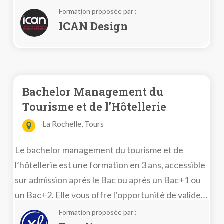
Coupler les fondamentaux de l’informatique et les
Formation proposée par :
fondamentaux du graphisme est le maître mot de
ICAN Design
cette formation en web design.
Bachelor Management du
Tourisme et de l’Hôtellerie
La Rochelle, Tours
Le bachelor management du tourisme et de
l’hôtellerie est une formation en 3 ans, accessible
sur admission après le Bac ou après un Bac+1 ou
un Bac+2. Elle vous offre l’opportunité de valider
un double diplôme de licence avec l’ESTHUA ou
Formation proposée par :