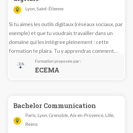
Lyon, Saint-Étienne
Si tu aimes les outils digitaux (réseaux sociaux, par
exemple) et que tu voudrais travailler dans un
domaine qui les intègree pleinement : cette
formation te plaira. Tu y apprendras comment
communiquer avec les outils numériques, définir
Formation proposée par :
des stratégies marketing de ouf et avoir des
ECEMA
compétences au top du top ! En plus tu pourras
même partir étudier à l’étranger. 😉
Bachelor Communication
Paris, Lyon, Grenoble, Aix en-Provence, Lille,
Reims