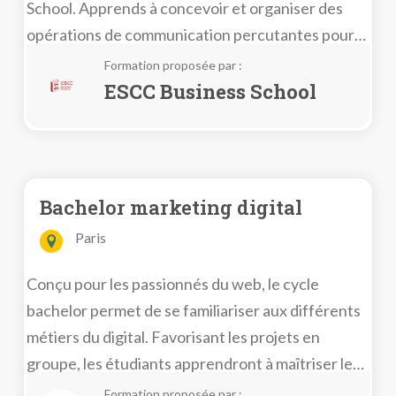
School. Apprends à concevoir et organiser des
opérations de communication percutantes pour
t’ouvrir de nombreuses opportunités
Formation proposée par :
professionnelles. Rejoins-les dès maintenant et
ESCC Business School
forge ton avenir dans le monde passionnant de la
communication.
Bachelor marketing digital
Paris
Conçu pour les passionnés du web, le cycle
bachelor permet de se familiariser aux différents
métiers du digital. Favorisant les projets en
groupe, les étudiants apprendront à maîtriser les
codes du web design, les langages nécessaires au
Formation proposée par :