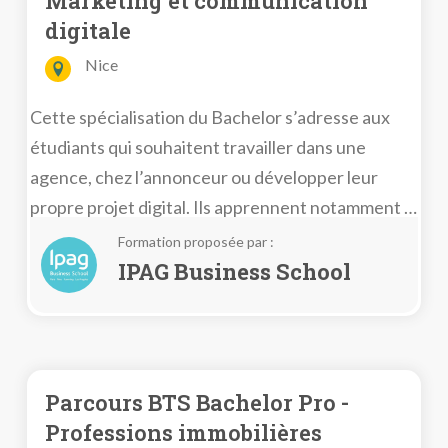
Marketing et communication
digitale
Nice
Cette spécialisation du Bachelor s’adresse aux
étudiants qui souhaitent travailler dans une
agence, chez l’annonceur ou développer leur
propre projet digital. Ils apprennent notamment à
comprendre les besoins des consommateurs, à
Formation proposée par :
élaborer des stratégies de communication
IPAG Business School
digitale, à maîtriser les réseaux sociaux…
Parcours BTS Bachelor Pro -
Professions immobilières