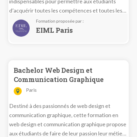
indispensables pour permettre aux étudiants
d’acquérir toutes les compétences et toutes les
connaissances nécessaires dans le domaine du
Formation proposée par :
luxe. En effet, ils doivent pouvoir connaître les
EIML Paris
principes fondamentaux du luxe autour de sur son
aspect culturel.
Bachelor Web Design et
Communication Graphique
Paris
Destiné à des passionnés de web design et
communication graphique, cette formation en
web design et communication graphique propose
aux étudiants de faire de leur passion leur métier.