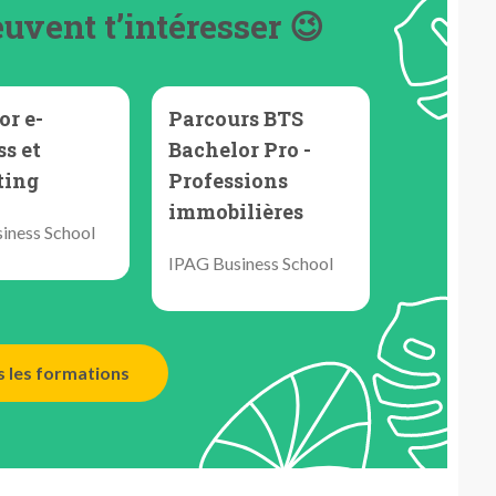
uvent t’intéresser 😉
or e-
Parcours BTS
s et
Bachelor Pro -
ting
Professions
immobilières
iness School
IPAG Business School
s les formations