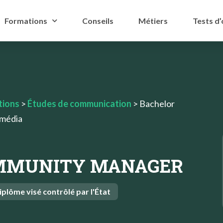
Formations
Conseils
Métiers
Tests d’
tions
>
Études de communication
>
Bachelor
imédia
MMUNITY MANAGER
iplôme visé contrôlé par l'État