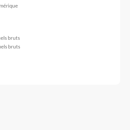
umérique
els bruts
els bruts