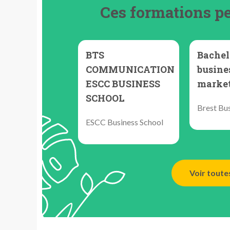
Ces formations pe
BTS
Bachel
COMMUNICATION
busines
ESCC BUSINESS
marke
SCHOOL
Brest Bus
ESCC Business School
Voir toute