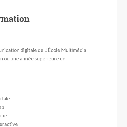
rmation
ication digitale de L’École Multimédia
on ou une année supérieure en
itale
eb
ine
eractive