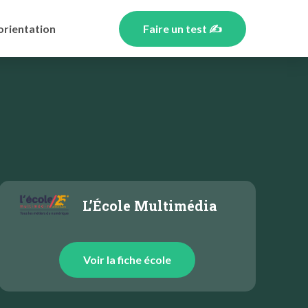
orientation
Faire un test ✍️
L’École Multimédia
Voir la fiche école