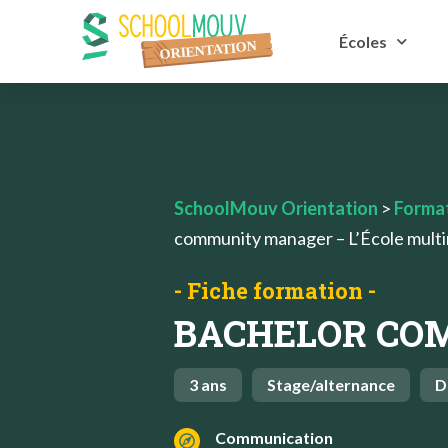
Écoles
SchoolMouv Orientation
>
Forma
community manager – L’École mult
- Fiche formation -
BACHELOR CO
3 ans
Stage/alternance
D
Communication