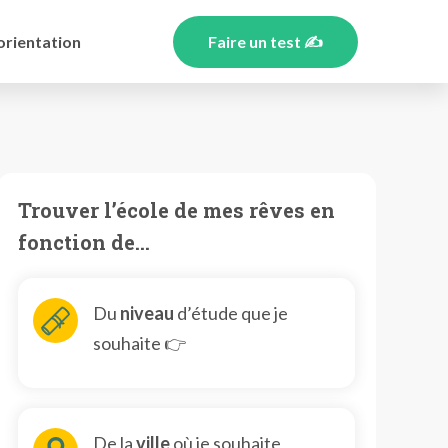
orientation
Faire un test ✍️
Trouver l’école de mes rêves en
fonction de…
Du
niveau
d’étude que je
souhaite 👉
De la
ville
où je souhaite