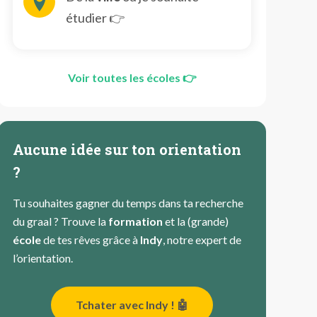
étudier 👉
Voir toutes les écoles 👉
Aucune idée sur ton orientation
?
Tu souhaites gagner du temps dans ta recherche
du graal ? Trouve la
formation
et la (grande)
école
de tes rêves grâce à
Indy
, notre expert de
l’orientation.
Tchater avec Indy ! 🤖