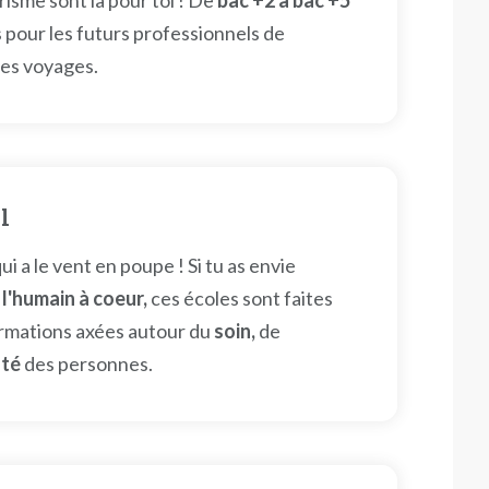
risme sont là pour toi ! De
bac +2 à bac +5
 pour les futurs professionnels de
 des voyages.
l
i a le vent en poupe ! Si tu as envie
a
l'humain à coeur,
ces écoles sont faites
ormations axées autour du
soin,
de
té
des personnes.