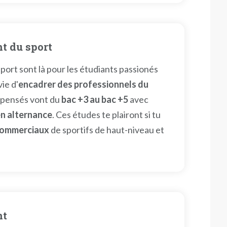
t du sport
ort sont là pour les étudiants passionés
vie d'
encadrer des professionnels du
ispensés vont du
bac +3 au bac +5
avec
n alternance
. Ces études te plairont si tu
 commerciaux
de sportifs de haut-niveau et
nt