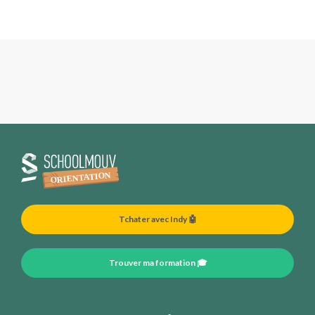
Tchater avec Indy 🤖
Trouver ma formation 🎓