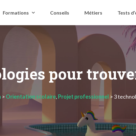
Formations
Conseils
Métiers
Tests d’
logies pour trouve
n
>
Orientation scolaire
,
Projet professionnel
>
3 technol