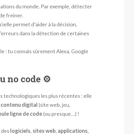
tations du monde. Par exemple, détecter
de freiner.
icielle permet d’aider à la décision,
erreurs dans la détection de certaines
lle : tu connais sûrement Alexa, Google
u no code ⚙️
ns technologiques les plus récentes : elle
contenu digital
(site web, jeu,
eule ligne de code
(ou presque…) !
e des
logiciels
,
sites web
,
applications
,