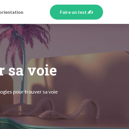
orientation
Faire un test ✍️
r sa voie
ogies pour trouver sa voie