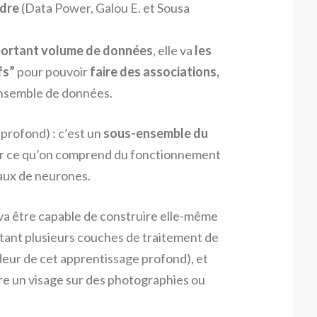
ndre
(Data Power, Galou E. et Sousa
portant volume de données
, elle va
les
fs”
pour pouvoir
faire des associations,
ensemble de données.
 profond) : c’est un
sous-ensemble du
par ce qu’on comprend du fonctionnement
eaux de neurones.
 va être capable de construire elle-même
itant plusieurs couches de traitement de
deur de cet apprentissage profond), et
re un visage sur des photographies ou