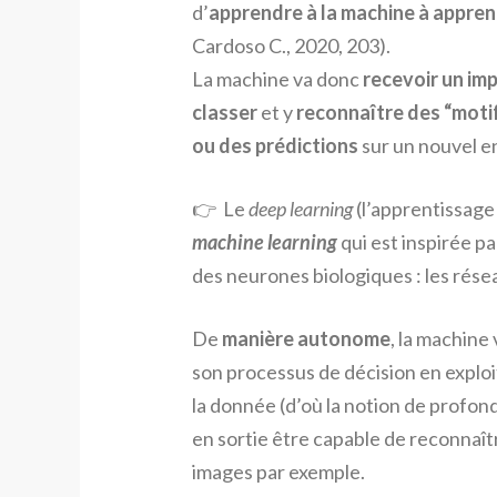
d’
apprendre à la machine à appre
Cardoso C., 2020, 203).
La machine va donc
recevoir un im
classer
et y
reconnaître des “moti
ou des prédictions
sur un nouvel 
👉 Le
deep learning
(l’apprentissage
machine learning
qui est inspirée 
des neurones biologiques : les rés
De
manière autonome
, la machine
son processus de décision en explo
la donnée (d’où la notion de profon
en sortie être capable de reconnaît
images par exemple.