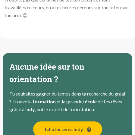
travaillées en cours, ou à tes heures perdues sur ton tel ou sur
ton ordi. 😉
Aucune idée sur ton
orientation ?
Tu souhaites gagner du temps dans ta recherche du graal
? Trouve la
formation
et la (grande)
école
de tes rêves
grâce à
Indy
, notre expert de l’orientation.
Tchater avec Indy ! 🤖