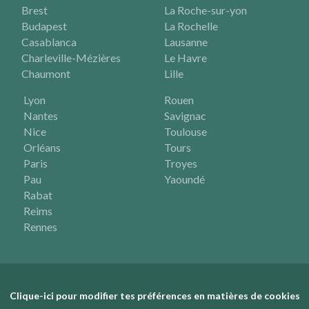
Brest
La Roche-sur-yon
Budapest
La Rochelle
Casablanca
Lausanne
Charleville-Mézières
Le Havre
Chaumont
Lille
Lyon
Rouen
Nantes
Savignac
Nice
Toulouse
Orléans
Tours
Paris
Troyes
Pau
Yaoundé
Rabat
Reims
Rennes
Clique-ici pour modifier tes préférences en matières de cookies