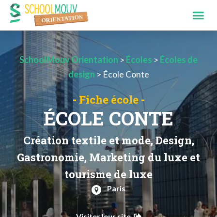
SchoolMouv Orientation
>
Écoles
>
Écoles de
design
>
École Conte
- Fiche école -
ÉCOLE CONTE
Création textile et mode, Design,
Gastronomie, Marketing du luxe et
tourisme de luxe
Paris
Visiter leur site