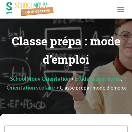
Classe prépa : mode
d’emploi
SchoolMouv Orientation
>
Études supérieures
,
Orientation scolaire
>
Classe prépa : mode d’emploi