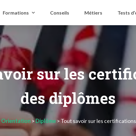
Formations
Conseils
Métiers
Tests d’
voir sur les certif
des diplômes
Orientation
>
Diplôme
>
Tout savoir sur les certification