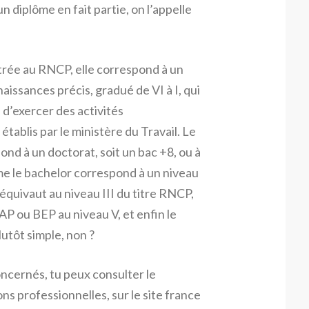
 diplôme en fait partie, on l’appelle
trée au RNCP, elle correspond à un
issances précis, gradué de VI à I, qui
 d’exercer des activités
établis par le ministère du Travail. Le
spond à un doctorat, soit un bac +8, ou à
e le bachelor correspond à un niveau
2 équivaut au niveau III du titre RNCP,
AP ou BEP au niveau V, et enfin le
utôt simple, non ?
ncernés, tu peux consulter le
ons professionnelles, sur le site france