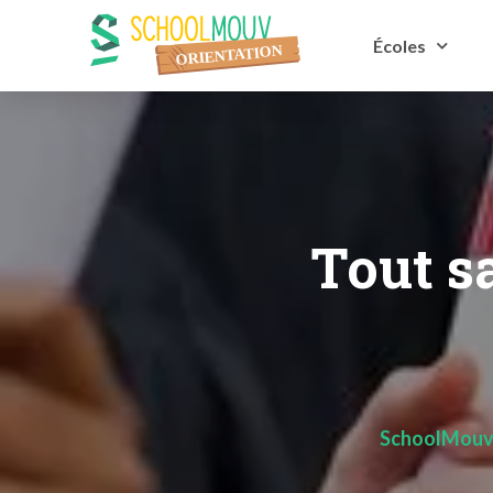
Écoles
Tout sa
SchoolMouv 