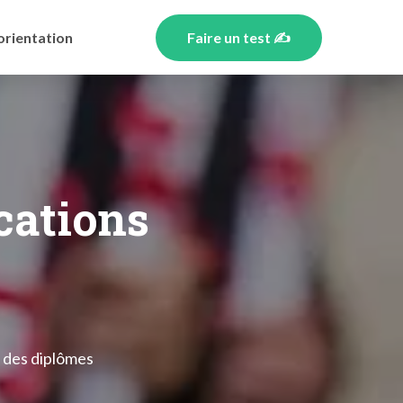
orientation
Faire un test ✍️
ications
s des diplômes