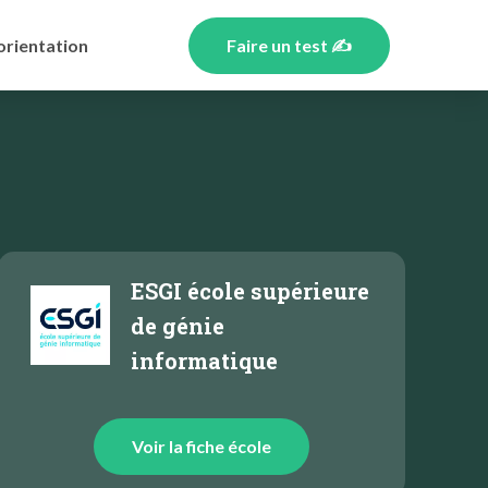
orientation
Faire un test ✍️
ESGI école supérieure
de génie
informatique
Voir la fiche école