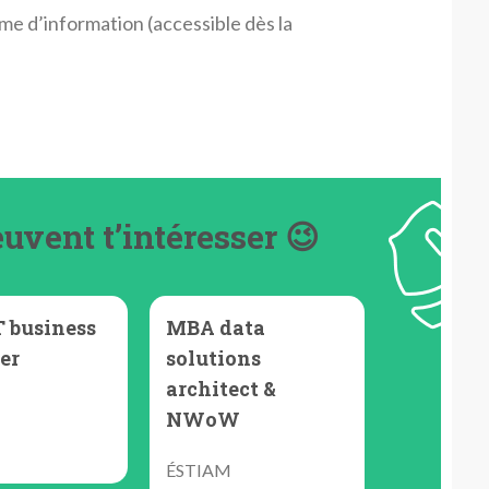
e d’information (accessible dès la
uvent t’intéresser 😉
 business
MBA data
er
solutions
architect &
NWoW
ÉSTIAM