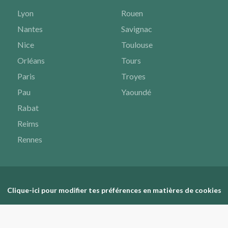
Lyon
Rouen
Nantes
Savignac
Nice
Toulouse
Orléans
Tours
Paris
Troyes
Pau
Yaoundé
Rabat
Reims
Rennes
Clique-ici pour modifier tes préférences en matières de cookies
© SchoolMouv Orientation 2020 - 2021