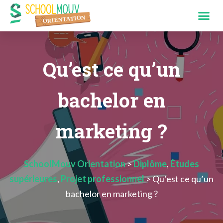
Qu’est ce qu’un
bachelor en
marketing ?
SchoolMouv Orientation
>
Diplôme
,
Études
supérieures
,
Projet professionnel
>
Qu’est ce qu’un
bachelor en marketing ?