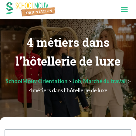
4 métiers dans
l’hôtellerie de luxe
SchoolMouv Orientation
>
Job
,
Marché du travail
>
4 métiers dans l’hôtellerie de luxe