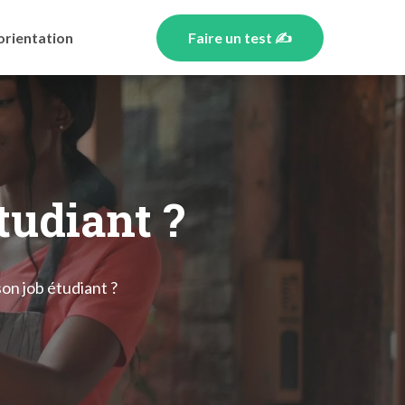
orientation
Faire un test ✍️
tudiant ?
n job étudiant ?