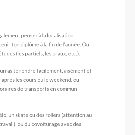
é
galement penser à la localisation.
tenir ton diplôme à la fin de l’année. Ou
des (les partiels, les oraux, etc.).
ourras te rendre facilement, aisément et
er après les cours ou le weekend, ou
horaires de transports en commun
o, un skate ou des rollers (attention au
 travail), ou du covoiturage avec des