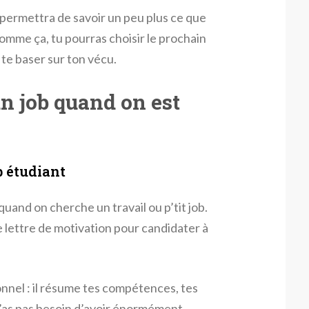
e permettra de savoir un peu plus ce que
Comme ça, tu pourras choisir le prochain
te baser sur ton vécu.
n job quand on est
b étudiant
uand on cherche un travail ou p’tit job.
 lettre de motivation pour candidater à
nnel : il résume tes compétences, tes
n’as pas besoin d’avoir énormément