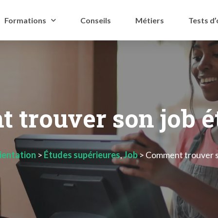
Formations
Conseils
Métiers
Tests d’
trouver son job é
entation
>
Études supérieures
,
Job
>
Comment trouver so