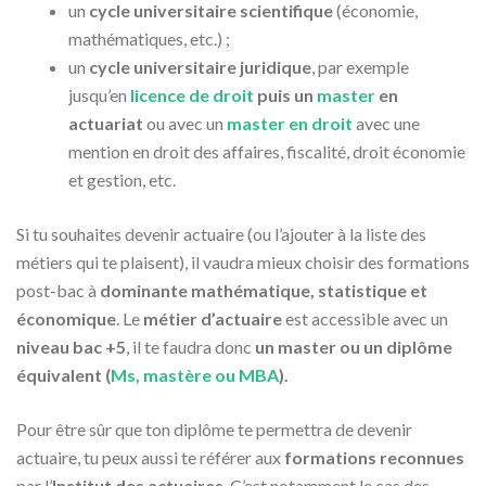
un
cycle universitaire scientifique
(économie,
mathématiques, etc.) ;
un
cycle universitaire juridique
, par exemple
jusqu’en
licence de droit
puis un
master
en
actuariat
ou avec un
master en droit
avec une
mention en droit des affaires, fiscalité, droit économie
et gestion, etc.
Si tu souhaites devenir actuaire (ou l’ajouter à la liste des
métiers qui te plaisent), il vaudra mieux choisir des formations
post-bac à
dominante mathématique, statistique et
économique
. Le
métier d’actuaire
est accessible avec un
niveau bac +5
, il te faudra donc
un master ou un diplôme
équivalent (
Ms, mastère ou MBA
).
Pour être sûr que ton diplôme te permettra de devenir
actuaire, tu peux aussi te référer aux
formations reconnues
par l’
Institut des actuaires
. C’est notamment le cas des