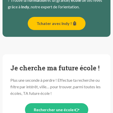
? Trouve la
formation
et la (grande)
école
de tes rêves
grâce à
Indy
, notre expert de l’orientation.
Tchater avec Indy ! 🤖
Je cherche ma future école !
Plus une seconde à perdre ! Effectue ta recherche ou
filtre par intérêt, ville… pour trouver, parmi toutes les
écoles, TA future école !
Rechercher une école 👉