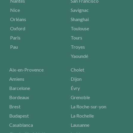
Nantes
San Francisco
Nice
Savignac
Orléans
Shanghai
Oxford
Toulouse
Paris
Tours
Pau
Troyes
Yaoundé
Aix-en-Provence
Cholet
Amiens
Dijon
Barcelone
Évry
Bordeaux
Grenoble
Brest
La Roche-sur-yon
Budapest
La Rochelle
Casablanca
Lausanne