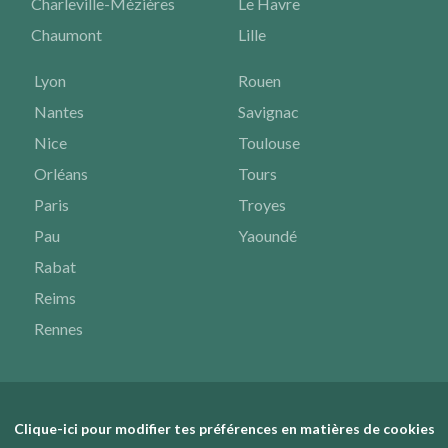
Charleville-Mézières
Le Havre
Chaumont
Lille
Lyon
Rouen
Nantes
Savignac
Nice
Toulouse
Orléans
Tours
Paris
Troyes
Pau
Yaoundé
Rabat
Reims
Rennes
Clique-ici pour modifier tes préférences en matières de cookies